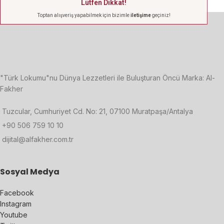
Lütfen Dikkat!
Toptan alışveriş yapabilmek için bizimle
iletişime
geçiniz!
"Türk Lokumu"nu Dünya Lezzetleri ile Buluşturan Öncü Marka: Al-
Fakher
Tuzcular, Cumhuriyet Cd. No: 21, 07100 Muratpaşa/Antalya
+90 506 759 10 10
dijital@alfakher.com.tr
Sosyal Medya
Facebook
Instagram
Youtube