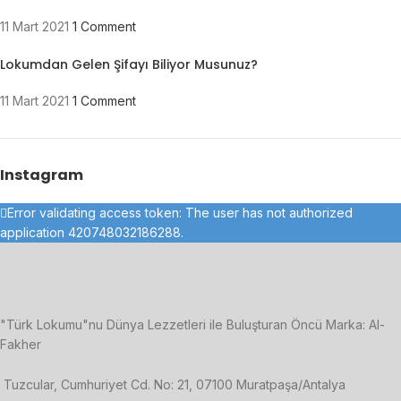
11 Mart 2021
1 Comment
Lokumdan Gelen Şifayı Biliyor Musunuz?
11 Mart 2021
1 Comment
Instagram
Error validating access token: The user has not authorized
application 420748032186288.
"Türk Lokumu"nu Dünya Lezzetleri ile Buluşturan Öncü Marka: Al-
Fakher
Tuzcular, Cumhuriyet Cd. No: 21, 07100 Muratpaşa/Antalya