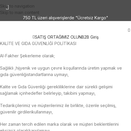
Skip to navigation
Skip to main content
750 TL üzeri alışverişlerde "Ücretsiz Kargo"
SATIŞ ORTAĞIMIZ OLUN
B2B Giriş
KALİTE VE GIDA GÜVENLİĞİ POLİTİKASI
Al-Fakher
Şekerleme
olarak
;
Sağlıklı
,
hijyenik
ve
uygun
çevre
koşullarında
üretim
yapmak
ve
gıda
güvenliği
standartlarına
uyma
yı
,
Kalite
ve
Gıda
Güvenliği
gerekliliklerine
dair
sürekli
gelişimi
sağlamak
için
hedefler
belirleyip
,
takibini
yap
mayı
,
Tedarikçilerimiz
ve
müşterilerimiz
ile
birlikte
,
özenle
seçilmiş
,
güvenilir
girdileri
kullan
mayı
,
Her zaman
tercih
edilen
marka
ol
arak
ve
müşteri
beklentilerini
eksizsiz
olarak
karşıl
amayı
,