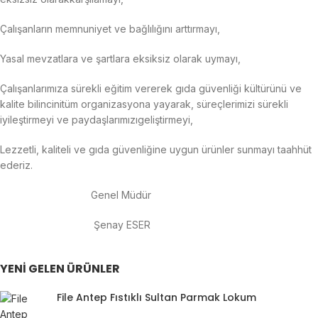
Çalışanların
memnuniyet
ve
bağlılığını
arttırmayı
,
Yasal
mevzatlara
ve
şartlara
eksiksiz
olarak
uyma
yı
,
Çalışanlarımıza
sürekli
eğitim
vererek
gıda
güvenliği
kültürünü
ve
kalite
bilincini
tüm
organizasyona
yayarak
,
süreçlerimizi
sürekli
iyileştirmeyi
ve
paydaşlarımızı
geliştirmeyi
,
L
ezzetli
,
kaliteli
ve
gıda
güvenliğine
uygun
ürünler
sunmayı
taahhüt
ederiz
.
Genel Müdür
Şenay
ESER
YENİ GELEN ÜRÜNLER
File Antep Fıstıklı Sultan Parmak Lokum