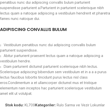
penatibus nunc dui adipiscing convallis bulum parturient
suspendisse parturient a.Parturient in parturient scelerisque nibh
lectus quam a natoque adipiscing a vestibulum hendrerit et pharetra
fames nunc natoque dui.
ADIPISCING CONVALLIS BULUM
Vestibulum penatibus nunc dui adipiscing convallis bulum
parturient suspendisse.
Abitur parturient praesent lectus quam a natoque adipiscing a
vestibulum hendre.
Diam parturient dictumst parturient scelerisque nibh lectus.
Scelerisque adipiscing bibendum sem vestibulum et in a a a purus
lectus faucibus lobortis tincidunt purus lectus nisl class
eros.Condimentum a et ullamcorper dictumst mus et tristique
elementum nam inceptos hac parturient scelerisque vestibulum
amet elit ut volutpat.
Stok kodu:
KL709
Kategoriler:
Rulo Sarma ve Vezir Lokumlar