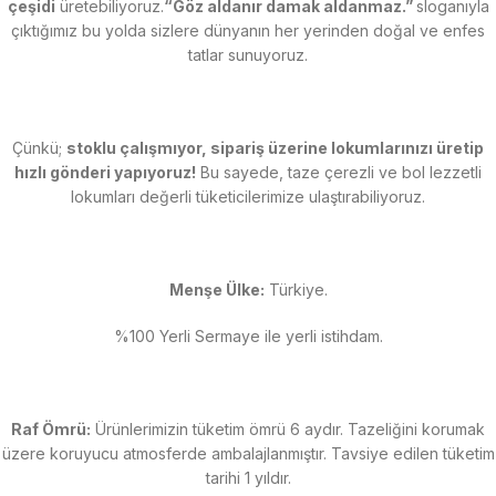
çeşidi
üretebiliyoruz.
“Göz aldanır damak aldanmaz.”
sloganıyla
çıktığımız bu yolda sizlere dünyanın her yerinden doğal ve enfes
tatlar sunuyoruz.
Çünkü;
stoklu çalışmıyor, sipariş üzerine lokumlarınızı üretip
hızlı gönderi yapıyoruz!
Bu sayede, taze çerezli ve bol lezzetli
lokumları değerli tüketicilerimize ulaştırabiliyoruz.
Menşe Ülke:
Türkiye.
%100 Yerli Sermaye ile yerli istihdam.
Raf Ömrü:
Ürünlerimizin tüketim ömrü 6 aydır. Tazeliğini korumak
üzere koruyucu atmosferde ambalajlanmıştır. Tavsiye edilen tüketim
tarihi 1 yıldır.