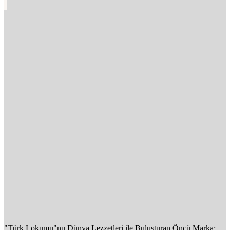
"Türk Lokumu"nu Dünya Lezzetleri ile Buluşturan Öncü Marka: