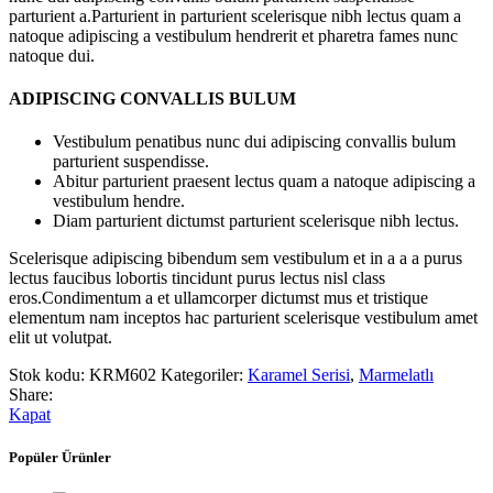
parturient a.Parturient in parturient scelerisque nibh lectus quam a
natoque adipiscing a vestibulum hendrerit et pharetra fames nunc
natoque dui.
ADIPISCING CONVALLIS BULUM
Vestibulum penatibus nunc dui adipiscing convallis bulum
parturient suspendisse.
Abitur parturient praesent lectus quam a natoque adipiscing a
vestibulum hendre.
Diam parturient dictumst parturient scelerisque nibh lectus.
Scelerisque adipiscing bibendum sem vestibulum et in a a a purus
lectus faucibus lobortis tincidunt purus lectus nisl class
eros.Condimentum a et ullamcorper dictumst mus et tristique
elementum nam inceptos hac parturient scelerisque vestibulum amet
elit ut volutpat.
Stok kodu:
KRM602
Kategoriler:
Karamel Serisi
,
Marmelatlı
Share:
Kapat
Popüler Ürünler