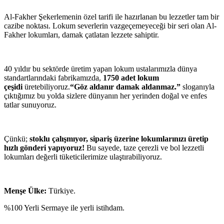
Al-Fakher Şekerlemenin özel tarifi ile hazırlanan bu lezzetler tam bir
cazibe noktası. Lokum severlerin vazgeçemeyeceği bir seri olan Al-
Fakher lokumları, damak çatlatan lezzete sahiptir.
40 yıldır bu sektörde üretim yapan lokum ustalarımızla dünya
standartlarındaki fabrikamızda,
1750 adet lokum
çeşidi
üretebiliyoruz.
“Göz aldanır damak aldanmaz.”
sloganıyla
çıktığımız bu yolda sizlere dünyanın her yerinden doğal ve enfes
tatlar sunuyoruz.
Çünkü;
stoklu çalışmıyor, sipariş üzerine lokumlarınızı üretip
hızlı gönderi yapıyoruz!
Bu sayede, taze çerezli ve bol lezzetli
lokumları değerli tüketicilerimize ulaştırabiliyoruz.
Menşe Ülke:
Türkiye.
%100 Yerli Sermaye ile yerli istihdam.