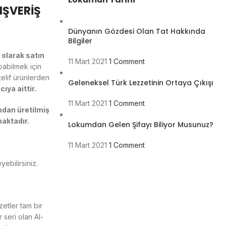
IŞVERİŞ
Dünyanın Gözdesi Olan Tat Hakkında
Bilgiler
olarak satın
11 Mart 2021
1 Comment
pabilmek için
elif ürünlerden
Geleneksel Türk Lezzetinin Ortaya Çıkışı
ıya aittir.
11 Mart 2021
1 Comment
ndan üretilmiş
aktadır.
Lokumdan Gelen Şifayı Biliyor Musunuz?
11 Mart 2021
1 Comment
yebilirsiniz.
zetler tam bir
seri olan Al-