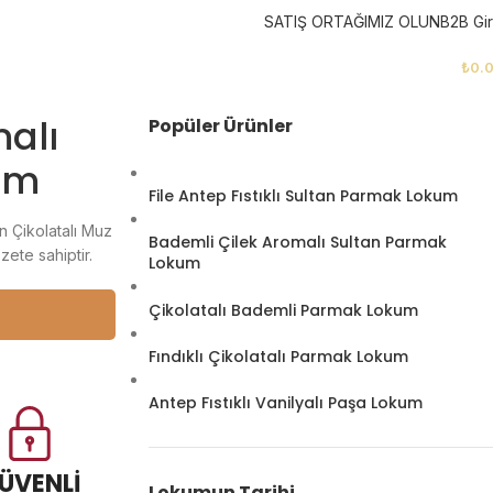
SATIŞ ORTAĞIMIZ OLUN
B2B Gir
₺
0.
malı
Popüler Ürünler
um
File Antep Fıstıklı Sultan Parmak Lokum
n Çikolatalı Muz
Bademli Çilek Aromalı Sultan Parmak
ete sahiptir.
Lokum
Çikolatalı Bademli Parmak Lokum
Fındıklı Çikolatalı Parmak Lokum
Antep Fıstıklı Vanilyalı Paşa Lokum
ÜVENLİ
Lokumun Tarihi