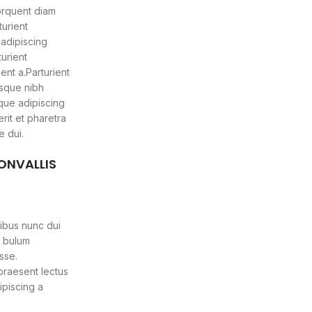
orquent diam
urient
 adipiscing
turient
ent a.Parturient
isque nibh
que adipiscing
rit et pharetra
 dui.
ONVALLIS
ibus nunc dui
s bulum
sse.
 praesent lectus
piscing a