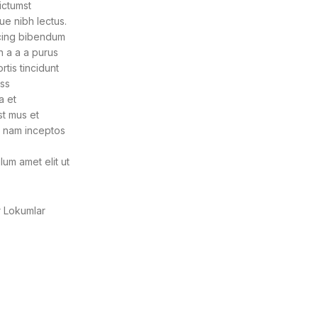
ictumst
ue nibh lectus.
cing bibendum
n a a a purus
rtis tincidunt
ass
a et
st mus et
m nam inceptos
lum amet elit ut
r Lokumlar