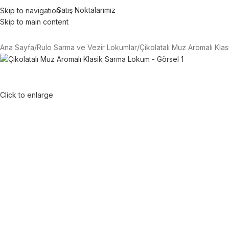
Satış Noktalarımız
Skip to navigation
Skip to main content
RÜNLER
TOPTAN ÜRÜNLER
HAKKIMIZDA
BLOG
BİZE ULAŞIN
Ana Sayfa
Rulo Sarma ve Vezir Lokumlar
Çikolatalı Muz Aromalı Kl
Click to enlarge