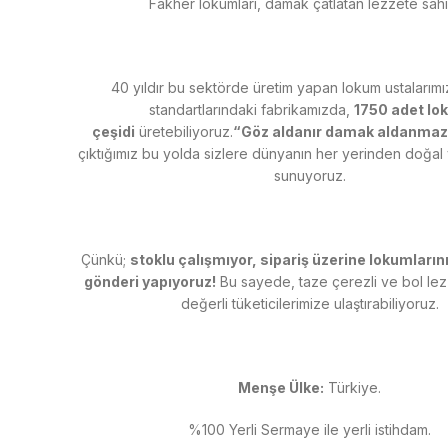
Fakher lokumları, damak çatlatan lezzete sahip
40 yıldır bu sektörde üretim yapan lokum ustalarım
standartlarındaki fabrikamızda,
1750 adet lo
çeşidi
üretebiliyoruz.
“Göz aldanır damak aldanmaz
çıktığımız bu yolda sizlere dünyanın her yerinden doğal 
sunuyoruz.
Çünkü;
stoklu çalışmıyor, sipariş üzerine lokumlarınız
gönderi yapıyoruz!
Bu sayede, taze çerezli ve bol lezz
değerli tüketicilerimize ulaştırabiliyoruz.
Menşe Ülke:
Türkiye.
%100 Yerli Sermaye ile yerli istihdam.