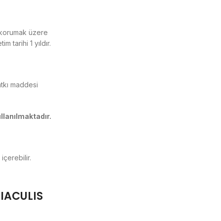
i korumak üzere
 tarihi 1 yıldır.
atkı maddesi
ullanılmaktadır.
içerebilir.
IACULIS