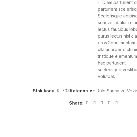
Diam parturient d
parturient scelerisq
Scelerisque adipis
sem vestibulum et i
lectus faucibus lobo
purus lectus nisl cl
eros.Condimentum 
ullamcorper dictum
tristique elementu
hac parturient
scelerisque vestibu
volutpat.
Stok kodu:
KL703
Kategoriler:
Rulo Sarma ve Vezi
Share: