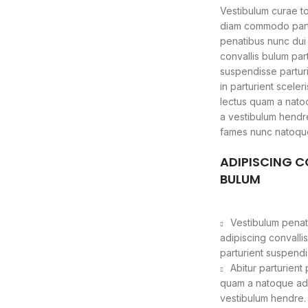
Vestibulum curae t
diam commodo part
penatibus nunc dui
convallis bulum par
suspendisse parturi
in parturient sceler
lectus quam a nato
a vestibulum hendre
fames nunc natoque
ADIPISCING C
BULUM
Vestibulum penat
adipiscing convalli
parturient suspendi
Abitur parturient
quam a natoque adi
vestibulum hendre.