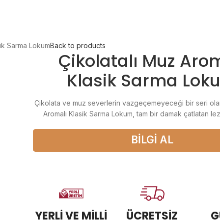
750 TL üzeri alışverişlerde "Ücretsiz Kargo"
asik Sarma Lokum
Back to products
Çikolatalı Muz Aro
Klasik Sarma Lok
Çikolata ve muz severlerin vazgeçemeyeceği bir seri ola
Aromalı Klasik Sarma Lokum, tam bir damak çatlatan lezz
BİLGİ AL
YERLİ VE MİLLİ
ÜCRETSİZ
G